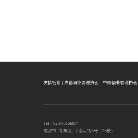
友情链接 |
成都物业管理协会
中国物业管理协会
Tel：028-86166984
成都市, 青羊区, 下南大街6号（26楼）